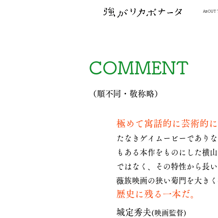
ABOUT 
COMMENT
（順不同・敬称略）
極めて寓話的に芸術的に
たなきゲイムービーでありな
もある本作をものにした横山
ではなく、その特性から長い
薇族映画の狭い菊門を大きく
歴史に残る一本
だ。
城定秀夫
(映画監督)