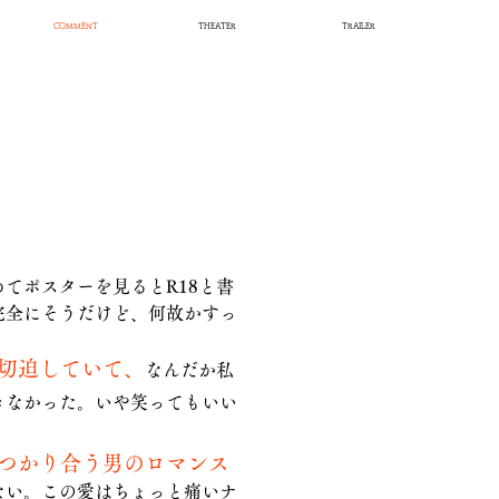
COMMENT
THEATER
TRAILER
てポスターを見るとR18と書
完全にそうだけど、何故かすっ
。
切迫していて、
なんだか私
きなかった。いや笑ってもいい
つかり合う男のロマンス
ない。この愛はちょっと痛いナ