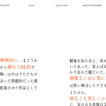
THE MOVIE
STORY
CAST & STAFF
DIRECTOR INTERVIEW
映画的に、
まごうか
劇場を出たあと、改め
優れてBL的
いてあった。思えば
がら
で
かり忘れて観ていた
翔一はやはりただもの
滑稽なくせに常に
あいだ閉鎖的だった薔
は笑い飛ばしたりで
拡張させた作品として
よたぶん。
切なくも美しくぶ
に、女の入る余地は