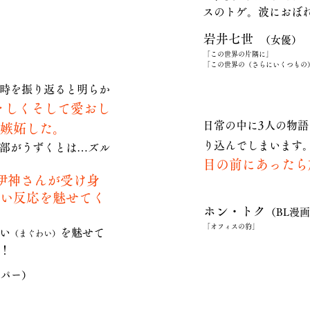
スのトゲ。波におぼ
岩井七世
（女優）
「この世界の片隅に」
「この世界の（さらにいくつもの
時を振り返ると明らか
々しくそして愛おし
日常の中に3人の物
嫉妬した。
り込んでしまいます
部がうずくとは…ズル
目の前にあったら
伊神さんが受け身
い反応を魅せてく
ホン・トク
（BL漫
「オフィスの豹」
い
を魅せて
（まぐわい）
！
ッパー）