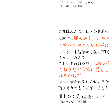
「アルプススタンドのはしの方」
「花と沼」「性の劇薬」
男性陣みんな、私との共演の
艶めかしく、生
に本作は
くすべて生きていた事に
こんなにも冒頭から私の下腹
イなぁ、みんな。
武役の
そしてそれは全部、
でありながら常に愛らし
れるからだ。
ほんと最高の溺れる愛と目合
頂きありがとうございました
川上奈々美
（女優・ストリ
「東京の恋人」「全裸監督」