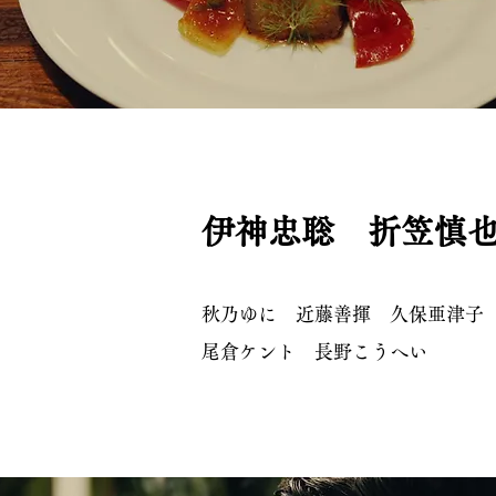
伊神忠聡 折笠慎
秋乃ゆに 近藤善揮 久保亜津子
尾倉ケント 長野こうへい