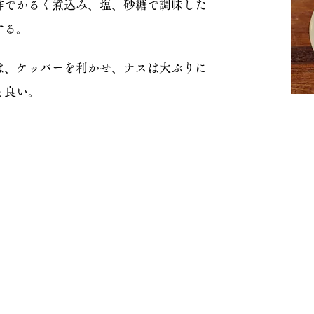
酢でかるく煮込み、塩、砂糖で調味した
する。
は、ケッパーを利かせ、ナスは大ぶりに
と良い。