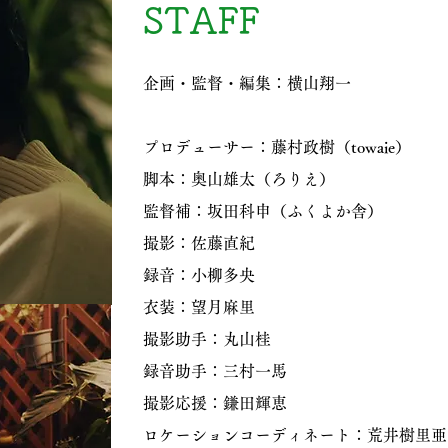
STAFF
企画・監督・編集：横山翔一
プロデューサー：藤村政樹（towaie）
脚本：奥山雄太（ろりえ）
監督補：坂田科申（ふくよか舎）
撮影：佐藤直紀
録音：小柳多央
衣装：望月麻里
撮影助手：丸山桂
録音助手：三村一馬
撮影応援：鎌田輝恵
ロケーションコーディネート：荒井樹里亜