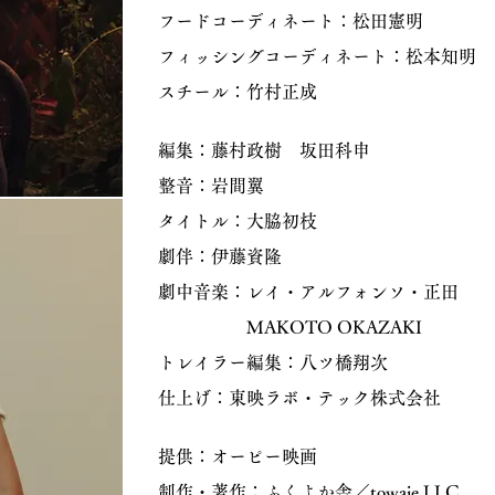
フードコーディネート：松田憲明
フィッシングコーディネート：松本知明
スチール：竹村正成
編集：藤村政樹 坂田科申
整音：岩間翼
タイトル：大脇初枝
劇伴：伊藤資隆
劇中音楽：レイ・アルフォンソ・正田
MAKOTO OKAZAKI
トレイラー編集：八ツ橋翔次
仕上げ：東映ラボ・テック株式会社
提供：オーピー映画
制作・著作：ふくよか舎／towaie LLC