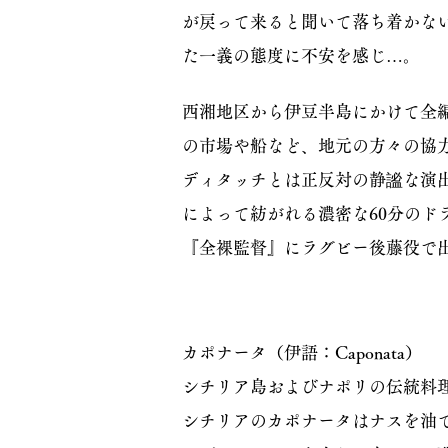
が戻って来ると聞いて落ち着かな
た一義の態度に不安を感じ…。
西湘地区から伊豆半島にかけて全
の市場や船など、地元の方々の協
ディタッチとは正反対の静謐な演
によって紡がれる濃密な60分のド
『全裸監督』にラグビー後藤役で
カポナータ（伊語：Caponata）
シチリア島およびナポリの伝統料
シチリアのカポナータはナスを油