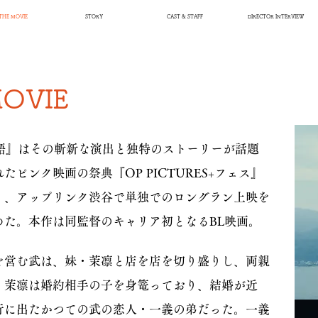
THE MOVIE
STORY
CAST & STAFF
DIRECTOR INTERVIEW
OVIE
物語』はその斬新な演出と独特のストーリーが話題
ピンク映画の祭典『OP PICTURES+フェス』
く、アップリンク渋谷で単独でのロングラン上映を
めた。本作は同監督のキャリア初となるBL映画。
を営む武は、妹・茉凛と店を店を切り盛りし、両親
。茉凛は婚約相手の子を身篭っており、結婚が近
行に出たかつての武の恋人・一義の弟だった。一義